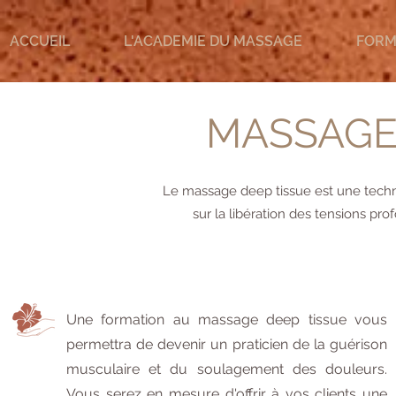
ACCUEIL
L'ACADEMIE DU MASSAGE
FORM
MASSAGE
Le massage deep tissue est une techn
sur la libération des tensions pr
Une formation au massage deep tissue vous
permettra de devenir un praticien de la guérison
musculaire et du soulagement des douleurs.
Vous serez en mesure d'offrir à vos clients une